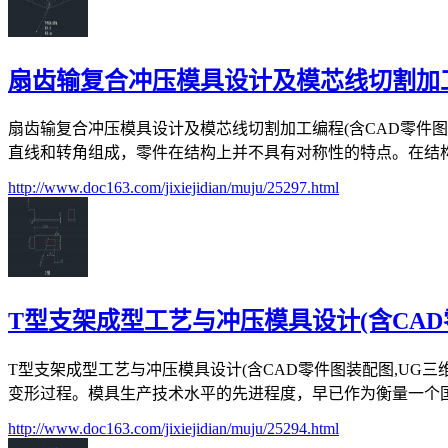
扇齿输复合冲压模具设计及模芯线切割加工
扇齿输复合冲压模具设计及模芯线切割加工编程(含CAD零件图装配
直线和转角组成，零件在结构上并不具有对称性的特点。在结构上
http://www.doc163.com/jixiejidian/muju/25297.html
T型支架成型工艺与冲压模具设计(含CAD
T型支架成型工艺与冲压模具设计(含CAD零件图装配图,UG三维
变形过程。模具生产技术水平的先进程度，早已作为衡量一个国家
http://www.doc163.com/jixiejidian/muju/25294.html