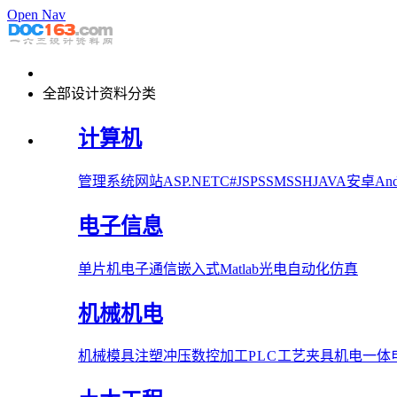
Open Nav
全部设计资料分类
计算机
管理系统
网站
ASP.NET
C#
JSP
SSM
SSH
JAVA
安卓Andr
电子信息
单片机
电子
通信
嵌入式
Matlab
光电
自动化
仿真
机械机电
机械
模具
注塑
冲压
数控加工
PLC
工艺夹具
机电一体