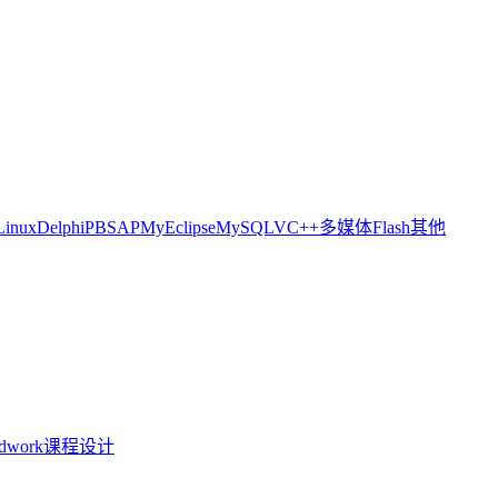
Linux
Delphi
PB
SAP
MyEclipse
MySQL
VC++
多媒体
Flash
其他
idwork
课程设计