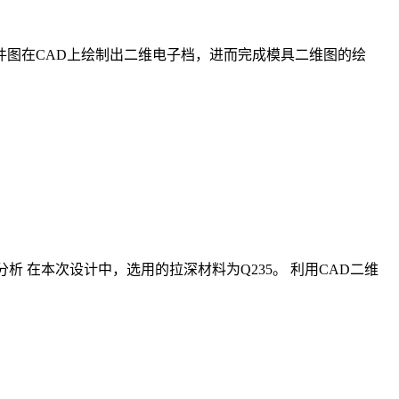
需要将工件图在CAD上绘制出二维电子档，进而完成模具二维图的绘
性分析 在本次设计中，选用的拉深材料为Q235。 利用CAD二维