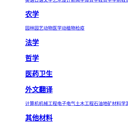
英语
日语
文学
艺术
设计
新闻学
体育学
教育学
学前教
农学
园林
园艺
动物医学
动植物检疫
法学
哲学
医药卫生
外文翻译
计算机
机械工程
电子电气
土木工程
石油
地矿
材料学
其他材料