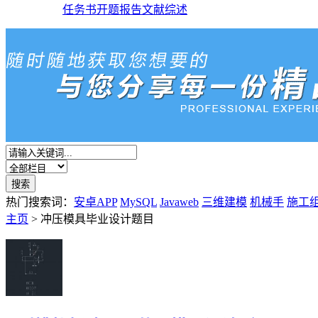
任务书
开题报告
文献综述
热门搜索词：
安卓APP
MySQL
Javaweb
三维建模
机械手
施工
主页
> 冲压模具毕业设计题目