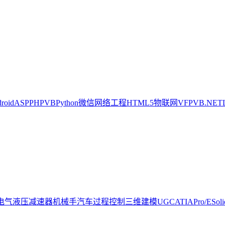
oid
ASP
PHP
VB
Python
微信
网络工程
HTML5
物联网
VFP
VB.NET
电气
液压
减速器
机械手
汽车
过程控制
三维建模
UG
CATIA
Pro/E
Sol