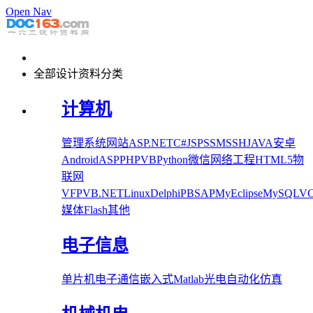
Open Nav
全部设计资料分类
计算机
管理系统
网站
ASP.NET
C#
JSP
SSM
SSH
JAVA
安卓
Android
ASP
PHP
VB
Python
微信
网络工程
HTML5
物
联网
VFP
VB.NET
Linux
Delphi
PB
SAP
MyEclipse
MySQL
V
媒体
Flash
其他
电子信息
单片机
电子
通信
嵌入式
Matlab
光电
自动化
仿真