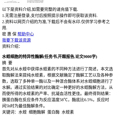
以下是资料介绍,如需要完整的请充值下载.
1.无需注册登录,支付后按照提示操作即可获取该资料.
2.资料以网页介绍的为准,下载后不会有水印.仅供学习参考之
用.
密
惠
保
帮助中心
我要下载该资源
资料介绍：
水蛭细胞的特异性酶解(任务书,开题报告,论文9000字)
摘 要
首先对从水蛭中获得水蛭素的不同种方法进行了简述，本文选
取酶解法来提纯水蛭素，根据文献确定了酶解工艺以及各种参
数，选取了多种单一酶以及一种混合酶体系对水蛭细胞进行了
水解。通过实验结果的对比确定一种更好的水蛭酶解方法，从
而使所得的水蛭素的产率、抗凝血活性更佳。最终得到结果：
胰蛋白酶在反应条件为反应温度58℃，酶底比6.5%，反应时
间5h时为最佳酶解条件。
关键词：水蛭 细胞酶解 蛋白酶 水蛭素