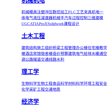
机械机电
机械
模具
注塑
冲压
数控加工
PLC
工艺夹具
机电一
体
电气
液压
减速器
机械手
汽车
过程控制
三维建模
UG
CATIA
Pro/E
Solidwork
课程设计
土木工程
建筑结构
施工组织
桥梁
工程管理
办公楼
住宅楼
教学
楼
酒店宾馆
宿舍楼
造价预算
建筑电气
给排水
暖通空
调
公路隧道
交通线路
水利
理工学
生物科学
生物工程
食品科学
材料科学
环境工程
安全
化学
采矿工程
交通
地质
经济学