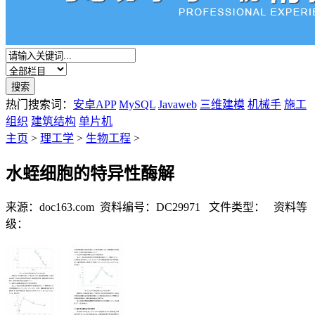
热门搜索词：
安卓APP
MySQL
Javaweb
三维建模
机械手
施工
组织
建筑结构
单片机
主页
>
理工学
>
生物工程
>
水蛭细胞的特异性酶解
来源：doc163.com
资料编号：DC29971
文件类型：
资料等
级：
%E8%B5%84%E6%96%99%E7%BC%96%E5%8F%B7%EF%BC%