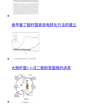
食甲基丁酸杆菌高效电转化方法的建立
大肠杆菌1,5-戊二胺耐受菌株的选育