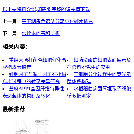
以上是资料介绍,如需要完整的请充值下载
上一篇：
基于制备色谱法分离纯化碱木质素
下一篇：
水蛭素的亲和层析
相关内容：
重组大肠杆菌全细胞催化合
细菌漆酶的细胞表面展示及
成槲皮素糖苷
在染料脱色中的应用
细胞因子与凋亡因子在小鼠
干细胞分化过程中的荧光示
衰老过程中的转录差异研究
踪体系构建
苎麻ABP1基因纤维特异性
水稻稻曲病菌厚垣孢子细胞
表达载体的构建及转化
壁多糖测定
最新推荐