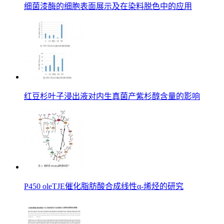
细菌漆酶的细胞表面展示及在染料脱色中的应用
红豆杉叶子浸出液对内生真菌产紫杉醇含量的影响
P450 oleTJE催化脂肪酸合成线性α-烯烃的研究