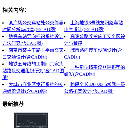
相关内容：
某广场公交车站处公交停靠
上海地铁8号线龙阳路车站
时间分析与改善(含CAD图)
电气设计(含CAD图)
地铁车站导向标识系统设计
高速公路养护施工安全区设
方法研究(含CAD图)
计与管控
南京市某主干路Ⅰ平面交叉
城市路内停车设施设计(含
口交通设计(含CAD图)
CAD图)
地铁五号线施工期间余家头
一种新型精密仪器隔振垫的
站路段交通组织研究(含CAD图
研发(含CAD图)
纸)
大城市商业区步行系统的交
路段全长4200.92m常武一级
通组织设计(含CAD图)
公路拓宽设计(含CAD图)
最新推荐