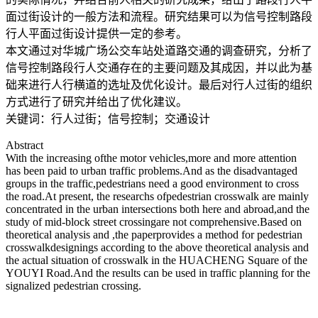
面过街设计的一般方法和流程。研究结果可以为信号控制路段
行人平面过街设计提供一定的参考。
本文通过对华城广场公交车站处道路交通的调查研究，分析了
信号控制路段行人交通存在的主要问题及其成因，并以此为基
础来进行人行横道的选址及优化设计。最后对行人过街的组织
方式进行了研究并给出了优化建议。
关键词：行人过街；信号控制；交通设计
Abstract
With the increasing ofthe motor vehicles,more and more attention
has been paid to urban traffic problems.And as the disadvantaged
groups in the traffic,pedestrians need a good environment to cross
the road.At present, the researchs ofpedestrian crosswalk are mainly
concentrated in the urban intersections both here and abroad,and the
study of mid-block street crossingare not comprehensive.Based on
theoretical analysis and ,the paperprovides a method for pedestrian
crosswalkdesignings according to the above theoretical analysis and
the actual situation of crosswalk in the HUACHENG Square of the
YOUYI Road.And the results can be used in traffic planning for the
signalized pedestrian crossing.