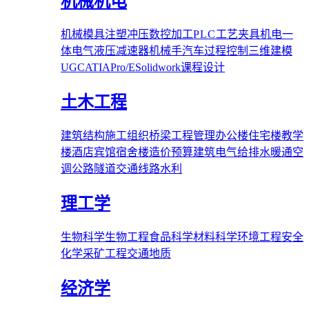
机械机电
机械
模具
注塑
冲压
数控加工
PLC
工艺夹具
机电一
体
电气
液压
减速器
机械手
汽车
过程控制
三维建模
UG
CATIA
Pro/E
Solidwork
课程设计
土木工程
建筑结构
施工组织
桥梁
工程管理
办公楼
住宅楼
教学
楼
酒店宾馆
宿舍楼
造价预算
建筑电气
给排水
暖通空
调
公路隧道
交通线路
水利
理工学
生物科学
生物工程
食品科学
材料科学
环境工程
安全
化学
采矿工程
交通
地质
经济学