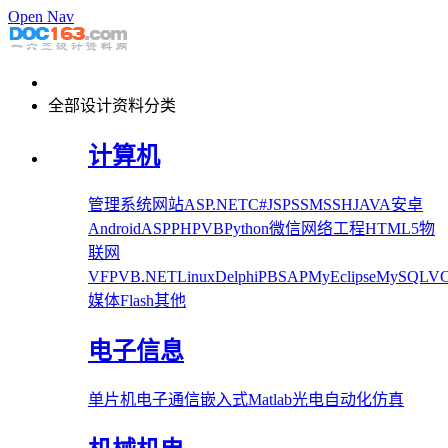
Open Nav
全部设计资料分类
计算机
管理系统
网站
ASP.NET
C#
JSP
SSM
SSH
JAVA
安卓
Android
ASP
PHP
VB
Python
微信
网络工程
HTML5
物
联网
VFP
VB.NET
Linux
Delphi
PB
SAP
MyEclipse
MySQL
V
媒体
Flash
其他
电子信息
单片机
电子
通信
嵌入式
Matlab
光电
自动化
仿真