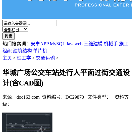
热门搜索词：
安卓APP
MySQL
Javaweb
三维建模
机械手
施工
组织
建筑结构
单片机
主页
>
理工学
>
交通运输
>
华城广场公交车站处行人平面过街交通设
计(含CAD图)
来源：doc163.com
资料编号：DC29870
文件类型：
资料等
级：
%E8%B5%84%E6%96%99%E7%BC%96%E5%8F%B7%EF%BC%