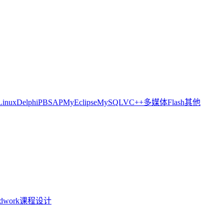
Linux
Delphi
PB
SAP
MyEclipse
MySQL
VC++
多媒体
Flash
其他
idwork
课程设计