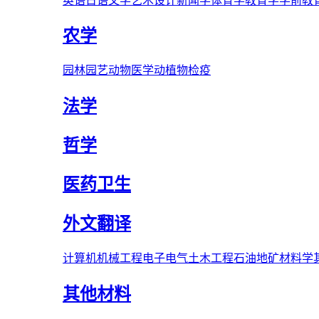
英语
日语
文学
艺术
设计
新闻学
体育学
教育学
学前教
农学
园林
园艺
动物医学
动植物检疫
法学
哲学
医药卫生
外文翻译
计算机
机械工程
电子电气
土木工程
石油
地矿
材料学
其他材料