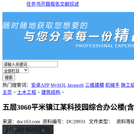
任务书
开题报告
文献综述
热门搜索词：
安卓APP
MySQL
Javaweb
三维建模
机械手
施工
主页
>
土木工程
>
建筑结构
>
五层3060平米镇江某科技园综合办公楼(
来源：doc163.com
资料编号：DC29933
文件类型：
资料等