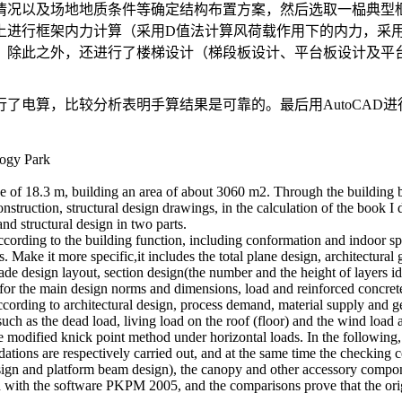
情况以及场地地质条件等确定结构布置方案，然后选取一榀典型
上进行框架内力计算（采用D值法计算风荷载作用下的内力，采
。除此之外，还进行了楼梯设计（梯段板设计、平台板设计及平
进行了电算，比较分析表明手算结果是可靠的。最后用AutoCAD
logy Park
e of 18.3 m, building an area of about 3060 m2. Through the building blo
struction, structural design drawings, in the calculation of the book I de
and structural design in two parts.
 according to the building function, including conformation and indoor spa
. Make it more specific,it includes the total plane design, architectural
acade design layout, section design(the number and the height of layers id
ns for the main design norms and dimensions, load and reinforced concrete
d according to architectural design, process demand, material supply and g
ch as the dead load, living load on the roof (floor) and the wind load are
 modified knick point method under horizontal loads. In the following, 
tions are respectively carried out, and at the same time the checking c
design and platform beam design), the canopy and other accessory compon
 with the software PKPM 2005, and the comparisons prove that the origin