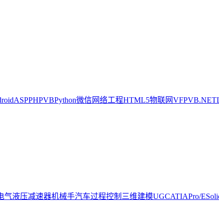
oid
ASP
PHP
VB
Python
微信
网络工程
HTML5
物联网
VFP
VB.NET
电气
液压
减速器
机械手
汽车
过程控制
三维建模
UG
CATIA
Pro/E
Sol