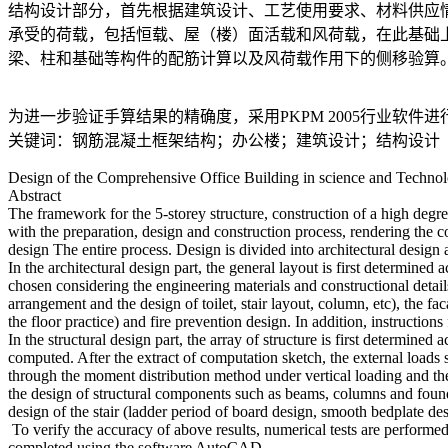
结构设计部分，首先根据建筑设计、工艺使用要求、材料供应
承受的荷载，包括恒载、屋（楼）面活载和风荷载，在此基础
梁、柱和基础等构件的配筋计算以及风荷载作用下的侧移验算
为进一步验证手算结果的精确度，采用PKPM 2005行业软件
关键词：钢筋混凝土框架结构；办公楼；建筑设计；结构设计
Design of the Comprehensive Office Building in science and Techno
Abstract
The framework for the 5-storey structure, construction of a high degre
with the preparation, design and construction process, rendering the con
design The entire process. Design is divided into architectural design 
In the architectural design part, the general layout is first determined
chosen considering the engineering materials and constructional details
arrangement and the design of toilet, stair layout, column, etc), the f
the floor practice) and fire prevention design. In addition, instructio
In the structural design part, the array of structure is first determine
computed. After the extract of computation sketch, the external loads su
through the moment distribution method under vertical loading and the
the design of structural components such as beams, columns and founda
design of the stair (ladder period of board design, smooth bedplate 
To verify the accuracy of above results, numerical tests are performed
completed using the software AutoCAD .