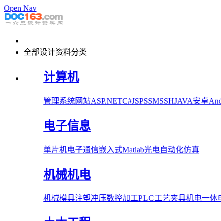
Open Nav
全部设计资料分类
计算机
管理系统
网站
ASP.NET
C#
JSP
SSM
SSH
JAVA
安卓Andr
电子信息
单片机
电子
通信
嵌入式
Matlab
光电
自动化
仿真
机械机电
机械
模具
注塑
冲压
数控加工
PLC
工艺夹具
机电一体