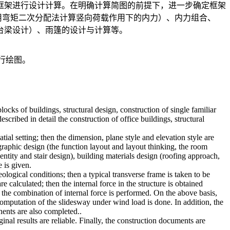
框架进行设计计算。在明确计算简图的前提下，进一步确定框架
用弯矩二次分配法计算竖向荷载作用下的内力）、内力组合、
台梁设计）、雨篷的设计与计算等。
进行绘图。
cks of buildings, structural design, construction of single familiar
scribed in detail the construction of office buildings, structural
tial setting; then the dimension, plane style and elevation style are
 graphic design (the function layout and layout thinking, the room
entity and stair design), building materials design (roofing approach,
 is given.
eological conditions; then a typical transverse frame is taken to be
 calculated; then the internal force in the structure is obtained
the combination of internal force is performed. On the above basis,
omputation of the slidesway under wind load is done. In addition, the
ents are also completed..
al results are reliable. Finally, the construction documents are