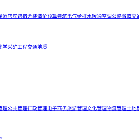
楼
酒店宾馆
宿舍楼
造价预算
建筑电气
给排水
暖通空调
公路隧道
交
化学
采矿工程
交通
地质
管理
公共管理
行政管理
电子商务
旅游管理
文化管理
物流管理
土地