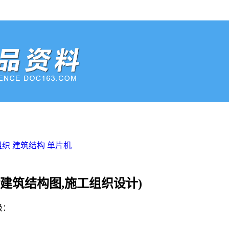
组织
建筑结构
单片机
含建筑结构图,施工组织设计)
级：
%E8%B5%84%E6%96%99%E7%BC%96%E5%8F%B7%EF%B