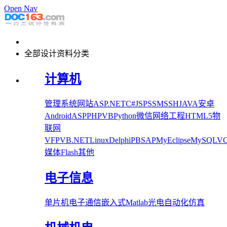
Open Nav
全部设计资料分类
计算机
管理系统
网站
ASP.NET
C#
JSP
SSM
SSH
JAVA
安卓
Android
ASP
PHP
VB
Python
微信
网络工程
HTML5
物
联网
VFP
VB.NET
Linux
Delphi
PB
SAP
MyEclipse
MySQL
V
媒体
Flash
其他
电子信息
单片机
电子
通信
嵌入式
Matlab
光电
自动化
仿真