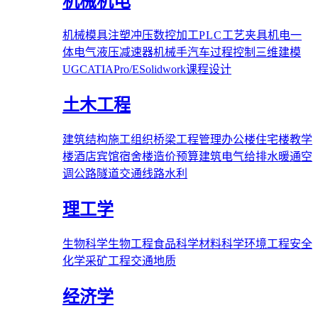
机械机电
机械
模具
注塑
冲压
数控加工
PLC
工艺夹具
机电一
体
电气
液压
减速器
机械手
汽车
过程控制
三维建模
UG
CATIA
Pro/E
Solidwork
课程设计
土木工程
建筑结构
施工组织
桥梁
工程管理
办公楼
住宅楼
教学
楼
酒店宾馆
宿舍楼
造价预算
建筑电气
给排水
暖通空
调
公路隧道
交通线路
水利
理工学
生物科学
生物工程
食品科学
材料科学
环境工程
安全
化学
采矿工程
交通
地质
经济学