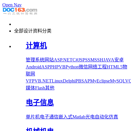
Open Nav
全部设计资料分类
计算机
管理系统
网站
ASP.NET
C#
JSP
SSM
SSH
JAVA
安卓
Android
ASP
PHP
VB
Python
微信
网络工程
HTML5
物
联网
VFP
VB.NET
Linux
Delphi
PB
SAP
MyEclipse
MySQL
V
媒体
Flash
其他
电子信息
单片机
电子
通信
嵌入式
Matlab
光电
自动化
仿真