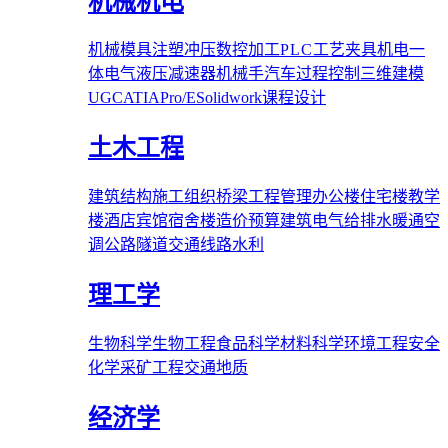
机械机电
机械
模具
注塑
冲压
数控加工
PLC
工艺夹具
机电一
体
电气
液压
减速器
机械手
汽车
过程控制
三维建模
UG
CATIA
Pro/E
Solidwork
课程设计
土木工程
建筑结构
施工组织
桥梁
工程管理
办公楼
住宅楼
教学
楼
酒店宾馆
宿舍楼
造价预算
建筑电气
给排水
暖通空
调
公路隧道
交通线路
水利
理工学
生物科学
生物工程
食品科学
材料科学
环境工程
安全
化学
采矿工程
交通
地质
经济学