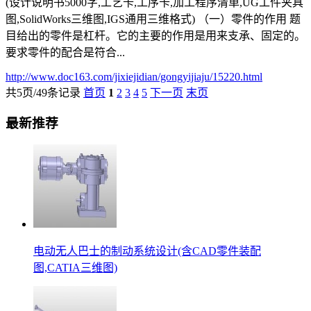
(设计说明书5000字,工艺卡,工序卡,加工程序清单,UG工件夹具
图,SolidWorks三维图,IGS通用三维格式) （一）零件的作用 题
目给出的零件是杠杆。它的主要的作用是用来支承、固定的。
要求零件的配合是符合...
http://www.doc163.com/jixiejidian/gongyijiaju/15220.html
共5页/49条记录
首页
1
2
3
4
5
下一页
末页
最新推荐
电动无人巴士的制动系统设计(含CAD零件装配
图,CATIA三维图)